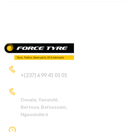
APPELEZ-NOUS
+(237) 6 99 41 01 01
VISITEZ NOUS A
Douala,
Yaoundé,
Bertoua,
Bafoussam,
Ngaoundéré
HORAIRE DE TRAVAIL