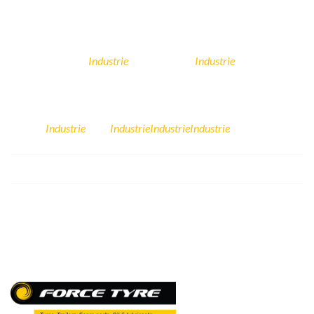
Extension Source de Pays
STBC
Industrie
Industrie
NAYA FOODS
EFMK
SICG
LDC
Industrie
Industrie
Industrie
Industrie