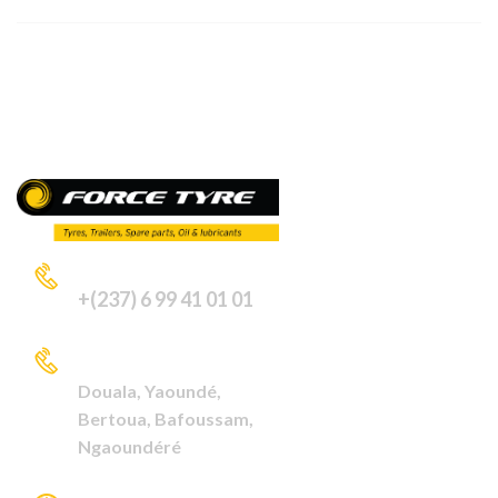
APPELEZ-NOUS
+(237) 6 99 41 01 01
VISITEZ NOUS A
Douala,
Yaoundé,
Bertoua,
Bafoussam,
Ngaoundéré