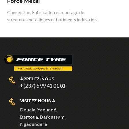
Force Metal
Conception, Fabrication et montage de
strcuturesmetalliques et batiments industriels.
APPELEZ-NOUS
+(237) 6 99 41 01 01
VISITEZ NOUS A
Douala,
Yaoundé,
Bertoua,
Bafoussam,
Ngaoundéré