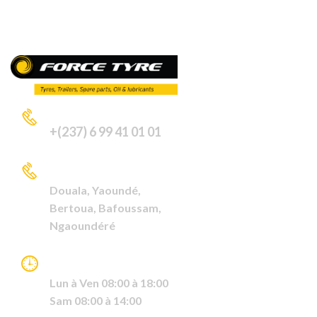
APPELEZ-NOUS
+(237) 6 99 41 01 01
VISITEZ NOUS A
Douala,
Yaoundé,
Bertoua,
Bafoussam,
Ngaoundéré
HORAIRE DE TRAVAIL
Lun à Ven 08:00 à 18:00
Sam 08:00 à 14:00